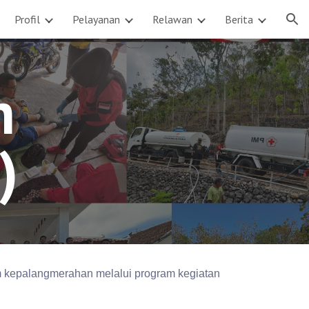
Profil
Pelayanan
Relawan
Berita
ion
h
)
 kepalangmerahan melalui program kegiatan