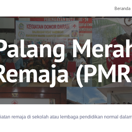
Beranda
ip to main content
Skip to navigat
Palang Mera
Remaja (PMR
tan remaja di sekolah atau lembaga pendidikan normal dalam