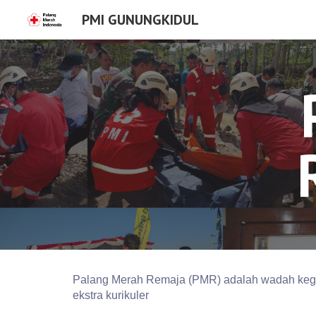
PMI GUNUNGKIDUL
Sk
Palang Merah Remaja (PMR) adalah wadah kegia
ekstra kurikuler