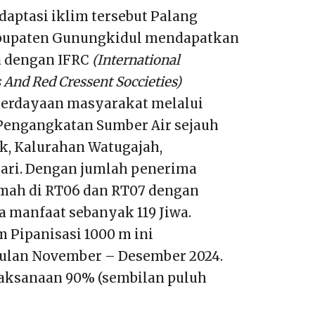
aptasi iklim tersebut Palang
bupaten Gunungkidul mendapatkan
 dengan IFRC
(International
 And Red Cressent Soccieties)
rdayaan masyarakat melalui
Pengangkatan Sumber Air sejauh
ok, Kalurahan Watugajah,
ri. Dengan jumlah penerima
mah di RT06 dan RT07 dengan
a manfaat sebanyak 119 Jiwa.
 Pipanisasi 1000 m ini
ulan November – Desember 2024.
aksanaan 90% (sembilan puluh