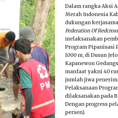
Dalam rangka Aksi Ad
Merah Indonesia Ka
dukungan kerjasama
Federation Of Redcross
melaksanakan pembe
Program Pipanisasi 
1000 m, di Dusun Jel
Kapanewon Gedangsa
manfaat yakni 40 ru
jumlah jiwa penerim
Pelaksanaan Program
dilaksanakan pada B
Dengan progress pel
persen).